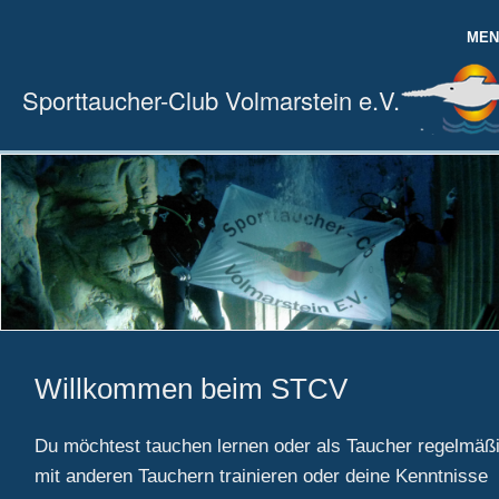
MEN
HOME
Sporttaucher-Club Volmarstein e.V.
DER VEREIN
AUSBILDUNG
TRAINING TAUCHEN
AQUAFITNESS
VEREINSLEBEN
MITGLIEDER
Willkommen beim STCV
Du möchtest tauchen lernen oder als Taucher regelmäß
mit anderen Tauchern trainieren oder deine Kenntnisse