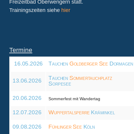
Freizeitbad Oberwengern statt.
Trainingszeiten siehe
hier
Termine
16.05.2026
Tauchen
Goldberger See
Dormagen
Tauchen
Sommertauchplatz
13.06.2026
Sorpesee
20.06.2026
Sommerfest mit Wandertag
12.07.2026
Wuppertalsperre
Kräwinkel
09.08.2026
Fühlinger See
Köln