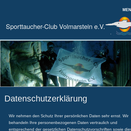
MEN
HOME
Sporttaucher-Club Volmarstein e.V.
DER VEREIN
AUSBILDUNG
TRAINING TAUCHEN
AQUAFITNESS
VEREINSLEBEN
Datenschutzerklärung
MITGLIEDER
Wir nehmen den Schutz Ihrer persönlichen Daten sehr ernst. Wir
behandeln Ihre personenbezogenen Daten vertraulich und
entsprechend der gesetzlichen Datenschutzvorschriften sowie die